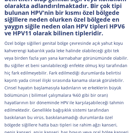
olarakta adlandırılmaktadır. Bir çok tipi
bulunan HPV'nin bir kısmı özel bölgede
siğillere neden olurken özel bölgede en
yaygın siğile neden olan HPV tipleri HPV6
ve HPV11 olarak bilinen tipleridir.
Özel bölge siğilleri genital bölge çevresinde açık yahut koyu
kahverengi kabarılık yada leke halinde olabileceği gibi tek
veya birden fazla yan yana karnabahar görünümünde olabilir.
Bu siğiller et beni sanılabileceği enfekte olmuş kişi tarafından
hiç fark edilmeyebilir. Fark edilmediği durumlarda belirtisi
kaşıntı yada cinsel ilişki sırasında kanama olarak görülebilir.
Cinsel hayatın başlamasıyla kadınların ve erkeklerin büyük
bölümünün ( bilimsel çalışmalara %60 gibi bir oran)
hayatlarının bir döneminde HPV ile karşılaşabileceği tahmin
edilmektedir. Genellikle bağışıklık sistemi tarafından
baskılanan bu virüs, baskılanamadığı durumlarda özel
bölgede siğillere hatta bazı tipleri ise rahim ağzı kanseri,
penis kanseri, anüs kanseri, baş boyun veya oral bölge kanseri