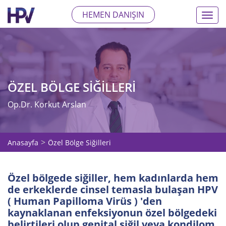
HEMEN DANIŞIN
%nbs
ÖZEL BÖLGE SIĞILLERI
Op.Dr. Korkut Arslan
Anasayfa
Özel Bölge Siğilleri
Özel bölgede siğiller, hem kadınlarda hem
de erkeklerde cinsel temasla bulaşan HPV
( Human Papilloma Virüs ) 'den
kaynaklanan enfeksiyonun özel bölgedeki
belirtileri olup genital siğil veya kondilom