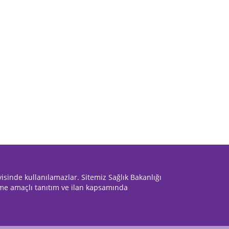
PV Genital
HPV Nasıl Bulaşır,
HPV Genital Siğil
iğiller Nasıl
Nasıl Tedavi
Tedavi Edilebilir
davi Edilir ?
Edilir ?
Mi?
avisinde kullanılamazlar. Sitemiz Sağlık Bakanlığı
rme amaçlı tanıtım ve ilan kapsamında