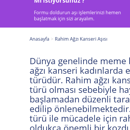
Mı İstiyorsunuz ?
Formu doldurun aşı işlemlerinizi hemen
başlatmak için sizi arayalım.
Anasayfa
Rahim Ağzı Kanseri Aşısı
Dünya genelinde meme k
ağzı kanseri kadınlarda e
türüdür. Rahim ağzı kans
türü olması sebebiyle hay
başlamadan düzenli tara
edilip önlenebilmektedir
türü ile mücadele için ra
oldukça önemli bir kozdu