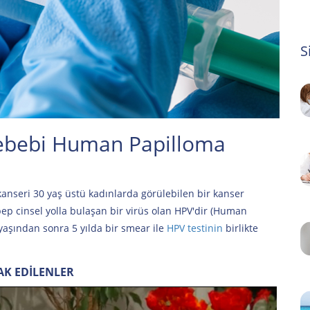
S
Sebebi Human Papilloma
kanseri 30 yaş üstü kadınlarda görülebilen bir kanser
p cinsel yolla bulaşan bir virüs olan HPV'dir (Human
yaşından sonra 5 yılda bir smear ile
HPV testinin
birlikte
AK EDILENLER