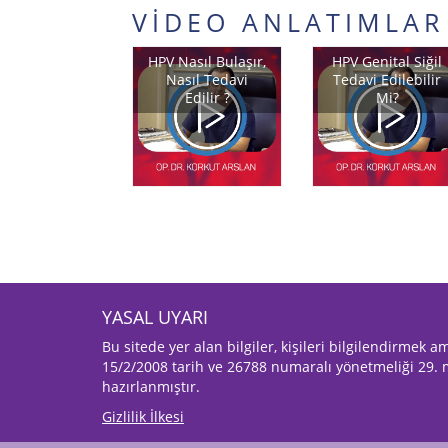
VİDEO ANLATIMLAR
PV Genital
HPV Nasıl Bulaşır,
HPV Genital Siğil
ğiller Nasıl
Nasıl Tedavi
Tedavi Edilebilir
avi Edilir ?
Edilir ?
Mi?
YASAL UYARI
Bu sitede yer alan bilgiler, kişileri bilgilendirmek 
15/2/2008 tarih ve 26788 numaralı yönetmeliği 29. 
hazırlanmıştır.
Gizlilik İlkesi