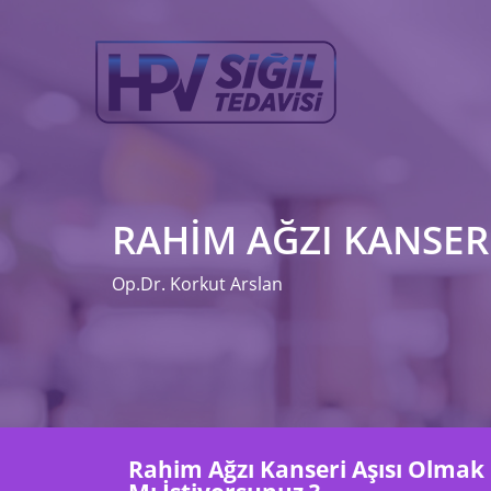
RAHIM AĞZI KANSERI
Op.Dr. Korkut Arslan
Rahim Ağzı Kanseri Aşısı Olmak