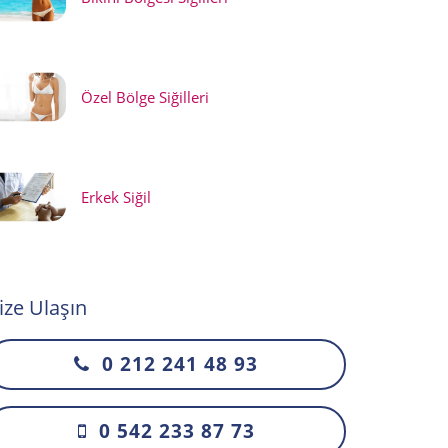
Özel Bölge Siğilleri
Erkek Siğil
ize Ulaşın
0 212 241 48 93
0 542 233 87 73