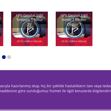
HPV Genital Siğil
HPV Genital Siğil
H
Tedavisi | Billur
Nedir ? Neden
S
TV
Oluşur ?
Te
amacıyla hazırlanmış olup, hiç bir şekilde hastalıkların tanı veya ted
maddesine göre sunduğumuz hizmet ile ilgili konularda bilgilendi