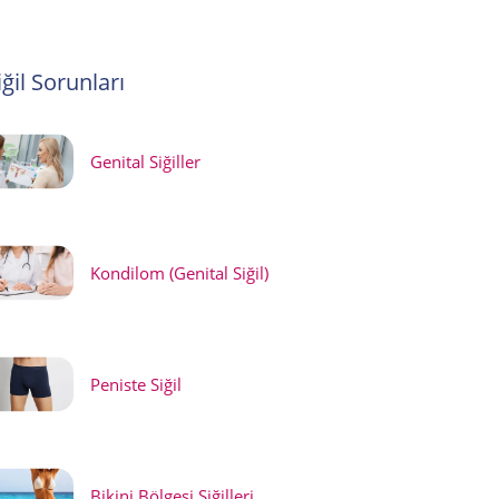
iğil Sorunları
Genital Siğiller
Kondilom (Genital Siğil)
Peniste Siğil
Bikini Bölgesi Siğilleri