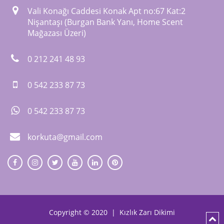
Vali Konağı Caddesi Konak Apt no:67 Kat:2
Nişantaşı (Burgan Bank Yanı, Home Scent
Mağazası Üzeri)
0 212 241 48 93
0 542 233 87 73
0 542 233 87 73
korkuta@gmail.com
Copyright © 2020 |
Kızlık Zarı Dikimi