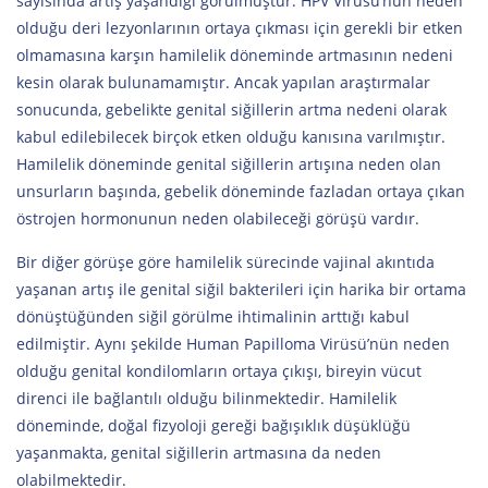
sayısında artış yaşandığı görülmüştür. HPV Virüsü’nün neden
olduğu deri lezyonlarının ortaya çıkması için gerekli bir etken
olmamasına karşın hamilelik döneminde artmasının nedeni
kesin olarak bulunamamıştır. Ancak yapılan araştırmalar
sonucunda, gebelikte genital siğillerin artma nedeni olarak
kabul edilebilecek birçok etken olduğu kanısına varılmıştır.
Hamilelik döneminde genital siğillerin artışına neden olan
unsurların başında, gebelik döneminde fazladan ortaya çıkan
östrojen hormonunun neden olabileceği görüşü vardır.
Bir diğer görüşe göre hamilelik sürecinde vajinal akıntıda
yaşanan artış ile genital siğil bakterileri için harika bir ortama
dönüştüğünden siğil görülme ihtimalinin arttığı kabul
edilmiştir. Aynı şekilde Human Papilloma Virüsü’nün neden
olduğu genital kondilomların ortaya çıkışı, bireyin vücut
direnci ile bağlantılı olduğu bilinmektedir. Hamilelik
döneminde, doğal fizyoloji gereği bağışıklık düşüklüğü
yaşanmakta, genital siğillerin artmasına da neden
olabilmektedir.