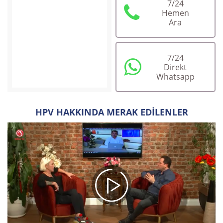
7/24
Hemen
Ara
7/24
Direkt
Whatsapp
Op.Dr. Korkut Arslan
HPV HAKKINDA MERAK EDİLENLER