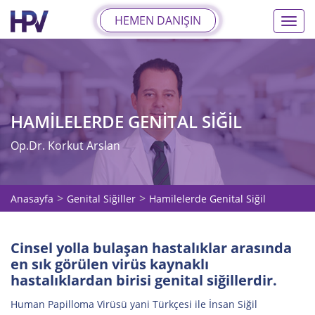
HEMEN DANIŞIN
%nbs
HAMILELERDE GENITAL SIĞIL
Op.Dr. Korkut Arslan
Anasayfa
Genital Siğiller
Hamilelerde Genital Siğil
Cinsel yolla bulaşan hastalıklar arasında
en sık görülen virüs kaynaklı
hastalıklardan birisi genital siğillerdir.
Human Papilloma Virüsü yani Türkçesi ile İnsan Siğil