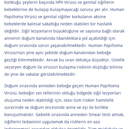
korktuğu şeylerin başında HPV Virüsü ve genital siğillerin
bebeklerine de bulaşıp bulaşmayacağı sorusu yer alır. Human
Papilloma Virüsü ve genital siğiller korkulanın aksine
bebeklerde kalıtsal sakatlığa neden olabilen bir hastalık
değildir. Siğil lezyonların büyüklüğüne ve sayısına bağlı olarak
annenin doğum kanalında tıkanıklıklara yol açabildiği için
doğum sırasında sorun yaşanabilmektedir. Human Papilloma
Virüsü’nün yine aynı şekilde doğum kanalından bebeğe
geçtiği bilinmektedir. Ancak bu oran oldukça düşüktür. Üstelik
sezaryen doğum ile virüsün bulaşma riskinin düştüğü bilinse
de yine de vakalar görülebilmektedir.
Doğum sırasında anneden bebeğe geçen Human Papilloma
Virüsü, bebeğin ses tellerinin olduğu bölgede siğil lezyonları
oluşuma neden olabildiği için, olası tüm riskler hamilelik
sürecinde ve doğum öncesinde anne ve eşi ile birlikte
konuşulmalıdır. Gebelik sırasında anneden Smear testi almak,
siğillerin tedavisini uygulamak da risklerin en aza
indirgenmesi açısından oldukça önemlidir. Tüm müdahale ve