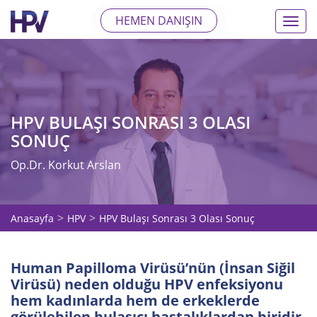
HEMEN DANIŞIN
%nbs
HPV BULAŞI SONRASI 3 OLASI
SONUÇ
Op.Dr. Korkut Arslan
Anasayfa
HPV
HPV Bulaşı Sonrası 3 Olası Sonuç
Human Papilloma Virüsü’nün (İnsan Siğil
Virüsü) neden olduğu HPV enfeksiyonu
hem kadınlarda hem de erkeklerde
görülebilen bulaşıcı hastalıklardan biridir.