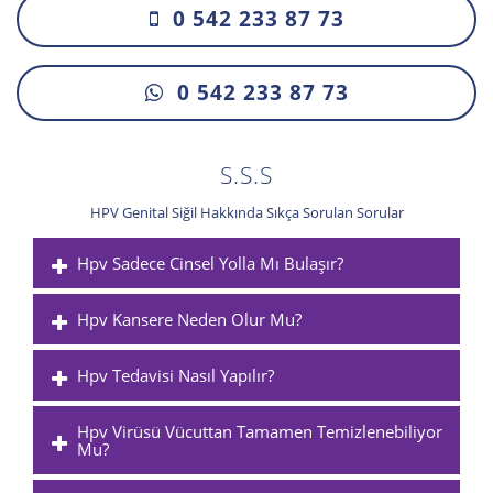
0 542 233 87 73
0 542 233 87 73
S.S.S
HPV Genital Siğil Hakkında Sıkça Sorulan Sorular
Hpv Sadece Cinsel Yolla Mı Bulaşır?
Hpv Kansere Neden Olur Mu?
Hpv Tedavisi Nasıl Yapılır?
Hpv Virüsü Vücuttan Tamamen Temizlenebiliyor
Mu?