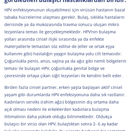
HPV enfeksiyonunun oluşabilmesi için virüsün hastanın bazal
tabaka hücrelerine ulaşması gerekir. Bulaş, sıklıkla hastaların
derisinde ya da mukozasında travma sonucu oluşan mikro
lezyonlara temas ile gerçekleşmektedir. HPV’nin bulaşma
yolları arasında cinsel ilişki sırasında ya da enfekte
materyallerle temastan söz edilse de (eller ve ortak eşya
kullanımı gibi) hastalığın yaygın bulaşma yolu cilt temasıdır.
Çoğunlukla penis, anüs, vajina ya da ağız gibi nemli bölgelerin
teması ile bulaşan HPV, çoğunlukla genital bölge ve
çevresinde ortaya çıkan siğil lezyonları ile kendini belli eder.
Birden fazla cinsel partner, erken yaşta başlayan aktif cinsel
yaşam gibi durumlarda HPV enfeksiyonuna daha sık rastlanır.
Kadınların serviks (rahim ağzı) bölgesinin dış ortama daha
açık olması nedeni ile erkeklerden kadınlara bulaşma
ihtimalinin daha yüksek olduğu bilinmektedir. Oldukça
bulaşıcı bir virüs olan HPV, bulaştıktan sonra 2- 6 ay kadar