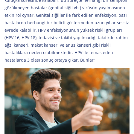
kuluçka süresinde kalabilir. Bu süreçte herhangi bir semptom
gözükmeyen hastalar (genital siğil vb.) virüsün yayılmasında
etkin rol oynar. Genital siğiller ile fark edilen enfeksiyon, bazı
hastalarda herhangi bir belirti göstermeden uzun yıllar sessiz
evrede kalabilir. HPV enfeksiyonunun yüksek riskli grupları
(HPV 16, HPV 18), tedavisi ve takibi yapılmadığı takdirde rahim
ağzı kanseri, makat kanseri ve anüs kanseri gibi riskli
hastalıklara neden olabilmektedir. HPV ile temas eden
hastalarda 3 olası sonuç ortaya çıkar. Bunlar;