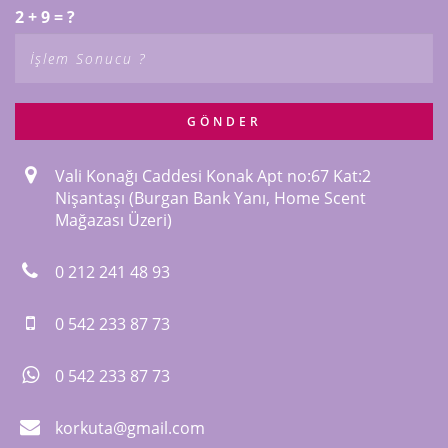
2 + 9 = ?
GÖNDER
Vali Konağı Caddesi Konak Apt no:67 Kat:2
Nişantaşı (Burgan Bank Yanı, Home Scent
Mağazası Üzeri)
0 212 241 48 93
0 542 233 87 73
0 542 233 87 73
korkuta@gmail.com