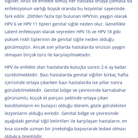
siğiller, virüs ile enfekte olmuş her hastada ortaya çıkmasa da
enfeksiyonun varlığı büyük oranda bu lezyonlar sayesinde
fark edilir. 200’den fazla tipi bulunan HPV’nin, yaygın olarak
HPV 6 ve HPV 11 tipleri genital siğile neden olur. Genellikle
Latent enfeksiyon olarak seyreden HPV 16 ve HPV 18 gibi
yüksek riskli tiplerinin de genital siğile neden olduğu
görülmüştür. Ancak son yıllarda hastalarda virüsün yaygın
olmayan birçok türü ile karşılaşılmaktadır.
HPV ile enfekte olan hastalarda kuluçka süresi 2-6 ay kadar
sürebilmektedir. Bazı hastalarda genital siğiller birkaç hafta
içerisinde ortaya çıkarken bazı hastalarda ise yıllar sonra
görülebilmektedir. Genital bölge ve çevresinde karnabahar
görünümlü, küçük et parçası şeklinde ortaya çıkan
kondilomların en bulaşıcı olduğu dönem, gözle görülebilen
lezyonların olduğu evredir. Genital bölge ve çevresinde
aşağıdaki genital siğil belirtileri ile karşılaşan hastaların, en
kısa sürede uzman bir jinekoloğa başvurarak tedavi olması
oldukça önemlidir.